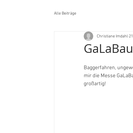
Alle Beiträge
Christiane Imdahl
21
GaLaBau 2
Baggerfahren, ungewo
mir die Messe GaLaBa
großartig! 