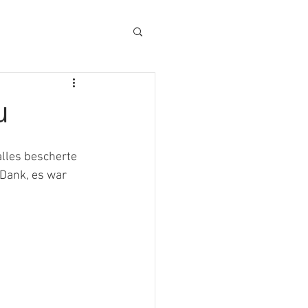
u
lles bescherte 
Dank, es war 